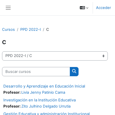
Salta al contenido principal
Acceder
Panel lateral
Cursos
PPD 2022-I
C
C
Categorías
Buscar cursos
Buscar cursos
Desarrollo y Aprendizaje en Educación Inicial
Profesor:
Livia Jenny Patinio Cama
Investigación en la Institución Educativa
Profesor:
Zito Julhino Delgado Urrutia
Gestión Educativa y administración Institucional