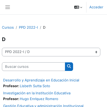
Salta al contenido principal
Acceder
Panel lateral
Cursos
PPD 2022-I
D
D
Categorías
Buscar cursos
Buscar cursos
Desarrollo y Aprendizaje en Educación Inicial
Profesor:
Lisbeth Sutta Soto
Investigación en la Institución Educativa
Profesor:
Hugo Enriquez Romero
Gestión Educativa y administración Institucional